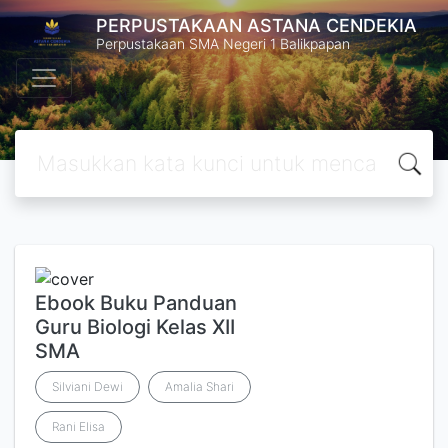
PERPUSTAKAAN ASTANA CENDEKIA
Perpustakaan SMA Negeri 1 Balikpapan
Ebook Buku Panduan
Guru Biologi Kelas XII
SMA
Silviani Dewi
Amalia Shari
Rani Elisa