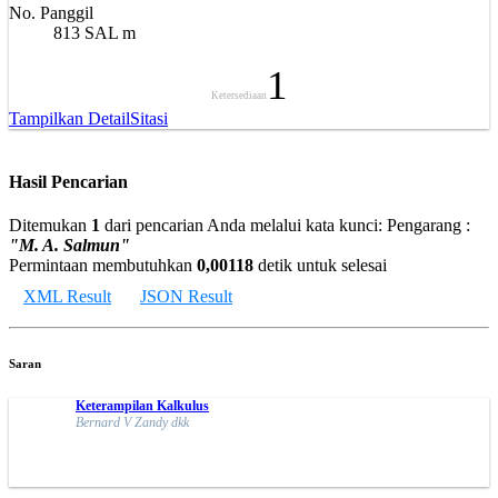
No. Panggil
813 SAL m
1
Ketersediaan
Tampilkan Detail
Sitasi
Hasil Pencarian
Ditemukan
1
dari pencarian Anda melalui kata kunci:
Pengarang :
"M. A. Salmun"
Permintaan membutuhkan
0,00118
detik untuk selesai
XML Result
JSON Result
Saran
Keterampilan Kalkulus
Bernard V Zandy dkk