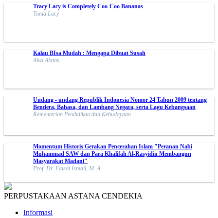
Tracy Lacy is Completely Coo-Coo Bananas
Tania Lacy
Kalau BIsa Mudah : Mengapa Dibuat Susah
Alwi Alatas
Undang - undang Republik Indonesia Nomor 24 Tahun 2009 tentang
Bendera, Bahasa, dan Lambang Negara, serta Lagu Kebangsaan
Kementerian Pendidikan dan Kebudayaan
Momentum Historis Gerakan Pencerahan Islam "Peranan Nabi
Muhammad SAW dan Para Khalifah Al-Rasyidin Membangun
Masyarakat Madani"
Prof. Dr. Faisal Ismail, M. A
PERPUSTAKAAN ASTANA CENDEKIA
Informasi