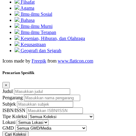
Filsafat
Agama
Ilmu-ilmu Sosial
Bahasa
Ilmu-ilmu Murni
Ilmu-ilmu Terapan
Kesenian, Hiburan, dan Olahraga
Kesusastraan
Geografi dan Sejarah
Icons made by
Freepik
from
www.flaticon.com
Pencarian Spesifik
×
Judul
Pengarang
Subjek
ISBN/ISSN
Tipe Koleksi
Lokasi
GMD
Cari Koleksi