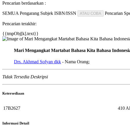
Pencarian berdasarkan :
SEMUA
Pengarang
Subjek
ISBN/ISSN
Pencarian Spe
ATAU COBA
Pencarian terakhir:
{{tmpObj[k].text}}
Mari Mengangkat Martabat Bahasa Kita Bahasa Indonesia
Drs. Akhmad Sofyan dkk
- Nama Orang;
Tidak Tersedia Deskripsi
Ketersediaan
17B2627
410 
Informasi Detail