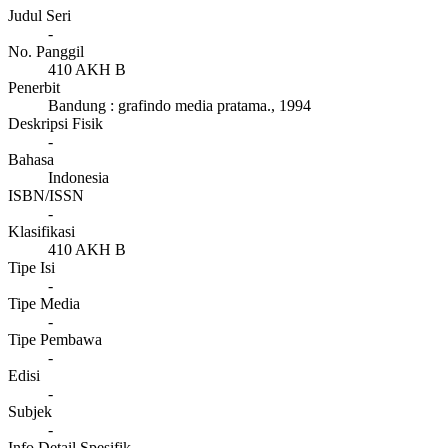
Judul Seri
-
No. Panggil
410 AKH B
Penerbit
Bandung
:
grafindo media pratama
.,
1994
Deskripsi Fisik
-
Bahasa
Indonesia
ISBN/ISSN
-
Klasifikasi
410 AKH B
Tipe Isi
-
Tipe Media
-
Tipe Pembawa
-
Edisi
-
Subjek
-
Info Detail Spesifik