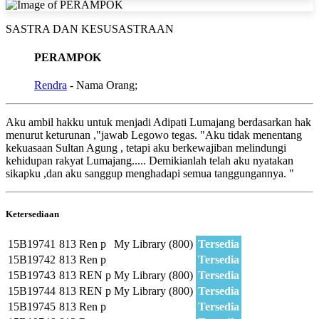
SASTRA DAN KESUSASTRAAN
PERAMPOK
Rendra
- Nama Orang;
Aku ambil hakku untuk menjadi Adipati Lumajang berdasarkan hak
menurut keturunan ,"jawab Legowo tegas. "Aku tidak menentang
kekuasaan Sultan Agung , tetapi aku berkewajiban melindungi
kehidupan rakyat Lumajang..... Demikianlah telah aku nyatakan
sikapku ,dan aku sanggup menghadapi semua tanggungannya. "
Ketersediaan
15B19741
813 Ren p
My Library (800)
Tersedia
15B19742
813 Ren p
Tersedia
15B19743
813 REN p
My Library (800)
Tersedia
15B19744
813 REN p
My Library (800)
Tersedia
15B19745
813 Ren p
Tersedia