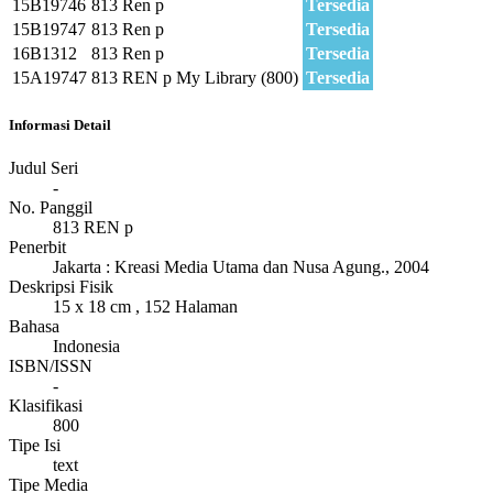
15B19746
813 Ren p
Tersedia
15B19747
813 Ren p
Tersedia
16B1312
813 Ren p
Tersedia
15A19747
813 REN p
My Library (800)
Tersedia
Informasi Detail
Judul Seri
-
No. Panggil
813 REN p
Penerbit
Jakarta
:
Kreasi Media Utama dan Nusa Agung
.,
2004
Deskripsi Fisik
15 x 18 cm , 152 Halaman
Bahasa
Indonesia
ISBN/ISSN
-
Klasifikasi
800
Tipe Isi
text
Tipe Media