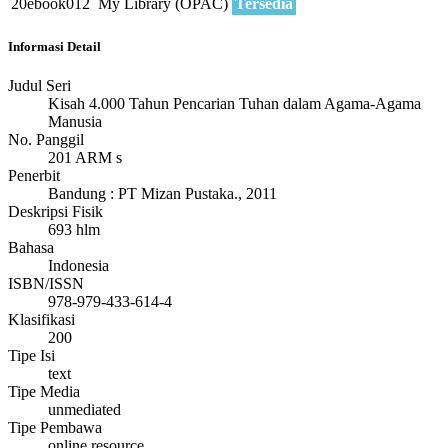
20ebook012
My Library (OPAC)
Tersedia
Informasi Detail
Judul Seri
Kisah 4.000 Tahun Pencarian Tuhan dalam Agama-Agama
Manusia
No. Panggil
201 ARM s
Penerbit
Bandung
:
PT Mizan Pustaka
.,
2011
Deskripsi Fisik
693 hlm
Bahasa
Indonesia
ISBN/ISSN
978-979-433-614-4
Klasifikasi
200
Tipe Isi
text
Tipe Media
unmediated
Tipe Pembawa
online resource