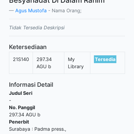
Besyahadat Di Dalam Rahim
Agus Mustofa
- Nama Orang;
Tidak Tersedia Deskripsi
Ketersediaan
21S140
297.34
My
Tersedia
AGU b
Library
Informasi Detail
Judul Seri
-
No. Panggil
297.34 AGU b
Penerbit
Surabaya
:
Padma press
.,