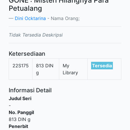
GONE : Misteri Hilangnya Para
Petualang
Dini Ocktarina
- Nama Orang;
Tidak Tersedia Deskripsi
Ketersediaan
22S175
813 DIN
My
Tersedia
g
Library
Informasi Detail
Judul Seri
-
No. Panggil
813 DIN g
Penerbit