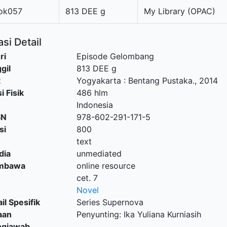
ok057
813 DEE g
My Library (OPAC)
si Detail
ri
Episode Gelombang
gil
813 DEE g
t
Yogyakarta
:
Bentang Pustaka
.,
2014
i Fisik
486 hlm
Indonesia
SN
978-602-291-171-5
si
800
text
dia
unmediated
embawa
online resource
cet. 7
Novel
il Spesifik
Series Supernova
aan
Penyunting: Ika Yuliana Kurniasih
ngjawab