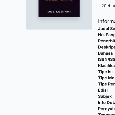
20ebo
Informa
Judul Se
No. Pang
Penerbi
Deskrips
Bahasa
ISBN/IS
Klasifika
Tipe Isi
Tipe Me
Tipe P
Edisi
Subjek
Info Deta
Pernyat
Tanggu