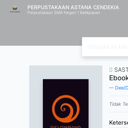
PERPUSTAKAAN ASTANA CENDEKIA
Perpustakaan SMA Negeri 1 Balikpapan
SAST
Ebook
Dee/D
Tidak Te
Keters