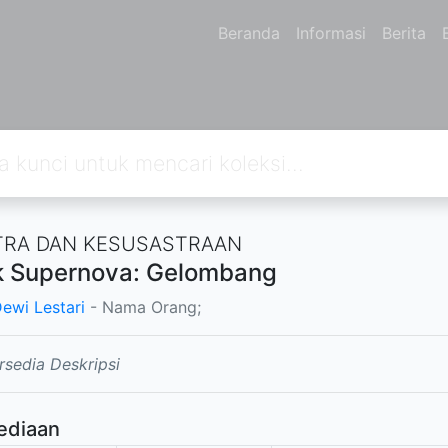
Beranda
Informasi
Berita
RA DAN KESUSASTRAAN
 Supernova: Gelombang
ewi Lestari
- Nama Orang;
rsedia Deskripsi
ediaan