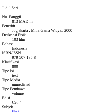
Judul Seri
-
No. Panggil
813 MAD m
Penerbit
Jogjakarta
:
Mitra Gama Widya
.,
2000
Deskripsi Fisik
103 hlm
Bahasa
Indonesia
ISBN/ISSN
979-507-185-8
Klasifikasi
800
Tipe Isi
text
Tipe Media
unmediated
Tipe Pembawa
volume
Edisi
Cet. 4
Subjek
fiksi