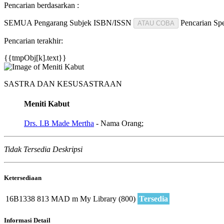
Pencarian berdasarkan :
SEMUA
Pengarang
Subjek
ISBN/ISSN
Pencarian Spe
ATAU COBA
Pencarian terakhir:
{{tmpObj[k].text}}
SASTRA DAN KESUSASTRAAN
Meniti Kabut
Drs. I.B Made Mertha
- Nama Orang;
Tidak Tersedia Deskripsi
Ketersediaan
16B1338
813 MAD m
My Library (800)
Tersedia
Informasi Detail