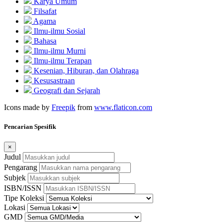
Karya Umum
Filsafat
Agama
Ilmu-ilmu Sosial
Bahasa
Ilmu-ilmu Murni
Ilmu-ilmu Terapan
Kesenian, Hiburan, dan Olahraga
Kesusastraan
Geografi dan Sejarah
Icons made by
Freepik
from
www.flaticon.com
Pencarian Spesifik
×
Judul
Pengarang
Subjek
ISBN/ISSN
Tipe Koleksi
Lokasi
GMD