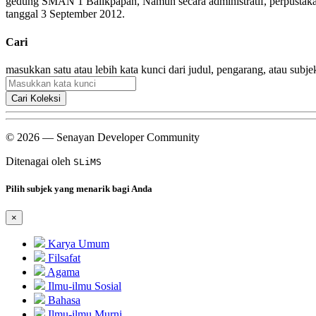
gedung SMAN 1 Balikpapan, Namun secara administratif, perpusta
tanggal 3 September 2012.
Cari
masukkan satu atau lebih kata kunci dari judul, pengarang, atau subje
Cari Koleksi
© 2026 — Senayan Developer Community
Ditenagai oleh
SLiMS
Pilih subjek yang menarik bagi Anda
×
Karya Umum
Filsafat
Agama
Ilmu-ilmu Sosial
Bahasa
Ilmu-ilmu Murni