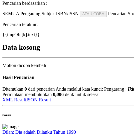
Pencarian berdasarkan :
SEMUA
Pengarang
Subjek
ISBN/ISSN
Pencarian Spe
ATAU COBA
Pencarian terakhir:
{{tmpObj[k].text}}
Data kosong
Mohon dicoba kembali
Hasil Pencarian
Ditemukan
0
dari pencarian Anda melalui kata kunci:
Pengarang :
Iki
Permintaan membutuhkan
0,006
detik untuk selesai
XML Result
JSON Result
Saran
Dilan: Dia adalah Dilanku Tahun 1990