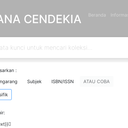
ANA CENDEKIA
Beranda
Informa
ustakaan
sarkan :
ngarang
Subjek
ISBN/ISSN
ATAU COBA
ifik
iberikan oleh administrator sistem perpustakaan.
m memiliki kata sandi, hubungi staf perpustakaan.
ir:
xt}}