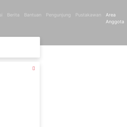
si
Berita
Bantuan
Pengunjung
Pustakawan
Area
Anggota