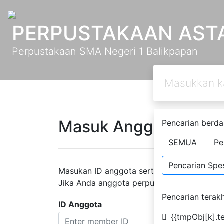
PERPUSTAKAAN AST
Perpustakaan SMA Negeri 1 Balikpapan
Masuk Anggota Perp
Pencarian berda
SEMUA
Pe
Pencarian Spes
Masukan ID anggota serta kata sandi yang d
Jika Anda anggota perpustakaan namun belu
Pencarian terakh
ID Anggota
{{tmpObj[k].te