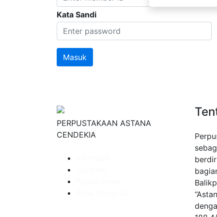
Kata Sandi
Ten
PERPUSTAKAAN ASTANA
CENDEKIA
Perpu
sebag
Informasi
berdir
Layanan
bagia
Pustakawan
Balik
Area Anggota
“Asta
denga