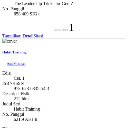
The Leadership Tricks for Gen Z
No. Panggil
658.409 SIG t
1
Ketersediaan
Tampilkan Detail
Sitasi
Habit Training
Asti Musman
Edisi
Cet. 1
ISBN/ISSN
978-623-6335-54-3
Deskripsi Fisik
212 hlm.
Judul Seri
Habit Training
No. Panggil
621.9 AST h