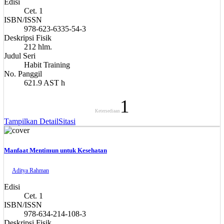
Edisi
Cet. 1
ISBN/ISSN
978-623-6335-54-3
Deskripsi Fisik
212 hlm.
Judul Seri
Habit Training
No. Panggil
621.9 AST h
1
Ketersediaan
Tampilkan Detail
Sitasi
Manfaat Mentimun untuk Kesehatan
Aditya Rahman
Edisi
Cet. 1
ISBN/ISSN
978-634-214-108-3
Deskripsi Fisik