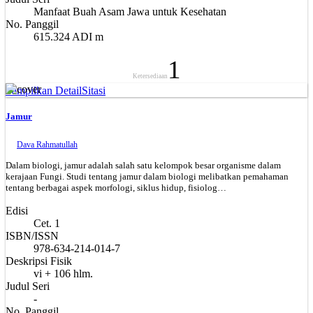
Manfaat Buah Asam Jawa untuk Kesehatan
No. Panggil
615.324 ADI m
1
Ketersediaan
Tampilkan Detail
Sitasi
Jamur
Dava Rahmatullah
Dalam biologi, jamur adalah salah satu kelompok besar organisme dalam
kerajaan Fungi. Studi tentang jamur dalam biologi melibatkan pemahaman
tentang berbagai aspek morfologi, siklus hidup, fisiolog…
Edisi
Cet. 1
ISBN/ISSN
978-634-214-014-7
Deskripsi Fisik
vi + 106 hlm.
Judul Seri
-
No. Panggil