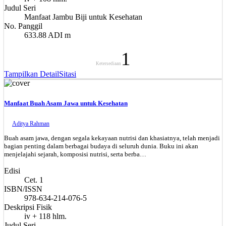
Judul Seri
Manfaat Jambu Biji untuk Kesehatan
No. Panggil
633.88 ADI m
1
Ketersediaan
Tampilkan Detail
Sitasi
Manfaat Buah Asam Jawa untuk Kesehatan
Aditya Rahman
Buah asam jawa, dengan segala kekayaan nutrisi dan khasiatnya, telah menjadi
bagian penting dalam berbagai budaya di seluruh dunia. Buku ini akan
menjelajahi sejarah, komposisi nutrisi, serta berba…
Edisi
Cet. 1
ISBN/ISSN
978-634-214-076-5
Deskripsi Fisik
iv + 118 hlm.
Judul Seri