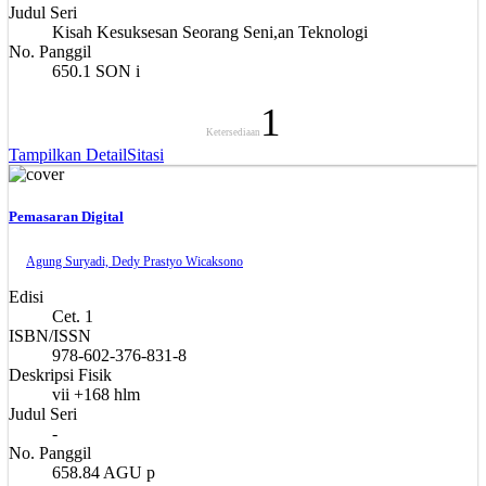
Judul Seri
Kisah Kesuksesan Seorang Seni,an Teknologi
No. Panggil
650.1 SON i
1
Ketersediaan
Tampilkan Detail
Sitasi
Pemasaran Digital
Agung Suryadi, Dedy Prastyo Wicaksono
Edisi
Cet. 1
ISBN/ISSN
978-602-376-831-8
Deskripsi Fisik
vii +168 hlm
Judul Seri
-
No. Panggil
658.84 AGU p