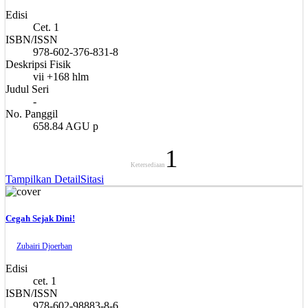
Edisi
Cet. 1
ISBN/ISSN
978-602-376-831-8
Deskripsi Fisik
vii +168 hlm
Judul Seri
-
No. Panggil
658.84 AGU p
1
Ketersediaan
Tampilkan Detail
Sitasi
Cegah Sejak Dini!
Zubairi Djoerban
Edisi
cet. 1
ISBN/ISSN
978-602-98883-8-6