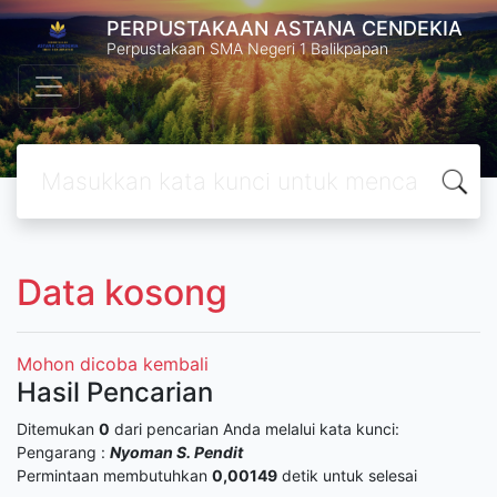
PERPUSTAKAAN ASTANA CENDEKIA
Perpustakaan SMA Negeri 1 Balikpapan
Data kosong
Mohon dicoba kembali
Hasil Pencarian
Ditemukan
0
dari pencarian Anda melalui kata kunci:
Pengarang :
Nyoman S. Pendit
Permintaan membutuhkan
0,00149
detik untuk selesai