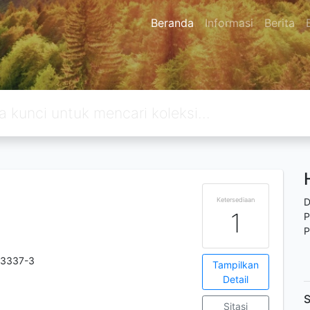
Beranda
Informasi
Berita
n
Ketersediaan
D
1
P
P
-3337-3
Tampilkan
Detail
S
Sitasi