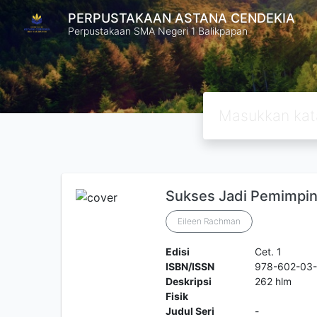
PERPUSTAKAAN ASTANA CENDEKIA
Perpustakaan SMA Negeri 1 Balikpapan
Sukses Jadi Pemimpi
Eileen Rachman
Edisi
Cet. 1
ISBN/ISSN
978-602-03
Deskripsi
262 hlm
Fisik
Judul Seri
-