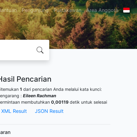
Bantuan
Pengunjung
Pustakawan
Area Anggota
Hasil Pencarian
itemukan
1
dari pencarian Anda melalui kata kunci:
engarang :
Eileen Rachman
ermintaan membutuhkan
0,00119
detik untuk selesai
XML Result
JSON Result
aran