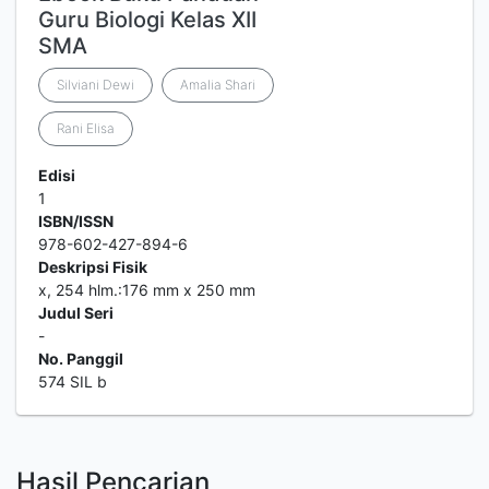
Guru Biologi Kelas XII
SMA
Silviani Dewi
Amalia Shari
Rani Elisa
Edisi
1
ISBN/ISSN
978-602-427-894-6
Deskripsi Fisik
x, 254 hlm.:176 mm x 250 mm
Judul Seri
-
No. Panggil
574 SIL b
Hasil Pencarian