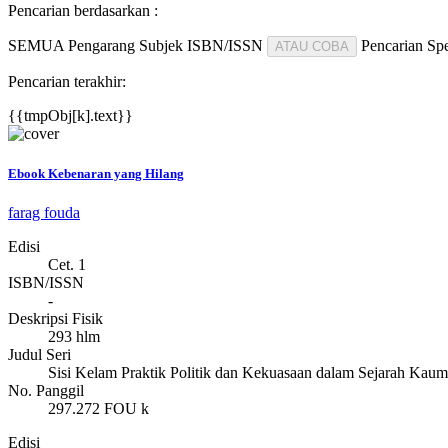
Pencarian berdasarkan :
SEMUA
Pengarang
Subjek
ISBN/ISSN
Pencarian Spe
ATAU COBA
Pencarian terakhir:
{{tmpObj[k].text}}
Ebook Kebenaran yang Hilang
farag fouda
Edisi
Cet. 1
ISBN/ISSN
-
Deskripsi Fisik
293 hlm
Judul Seri
Sisi Kelam Praktik Politik dan Kekuasaan dalam Sejarah Kau
No. Panggil
297.272 FOU k
Edisi