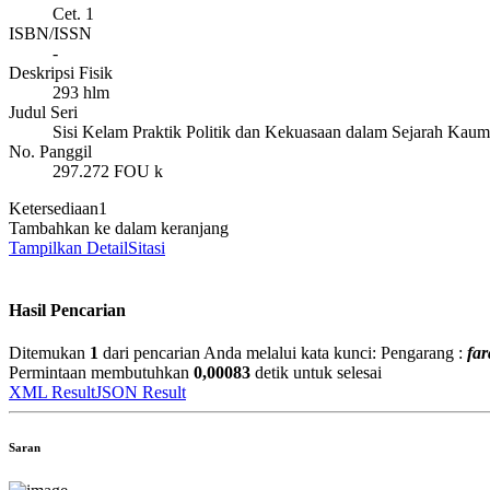
Cet. 1
ISBN/ISSN
-
Deskripsi Fisik
293 hlm
Judul Seri
Sisi Kelam Praktik Politik dan Kekuasaan dalam Sejarah Kau
No. Panggil
297.272 FOU k
Ketersediaan
1
Tambahkan ke dalam keranjang
Tampilkan Detail
Sitasi
Hasil Pencarian
Ditemukan
1
dari pencarian Anda melalui kata kunci:
Pengarang :
far
Permintaan membutuhkan
0,00083
detik untuk selesai
XML Result
JSON Result
Saran