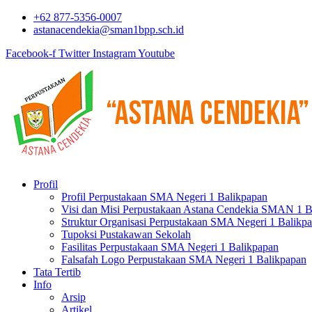
+62 877-5356-0007
astanacendekia@sman1bpp.sch.id
Facebook-f
Twitter
Instagram
Youtube
Profil
Profil Perpustakaan SMA Negeri 1 Balikpapan
Visi dan Misi Perpustakaan Astana Cendekia SMAN 1 B
Struktur Organisasi Perpustakaan SMA Negeri 1 Balikp
Tupoksi Pustakawan Sekolah
Fasilitas Perpustakaan SMA Negeri 1 Balikpapan
Falsafah Logo Perpustakaan SMA Negeri 1 Balikpapan
Tata Tertib
Info
Arsip
Artikel