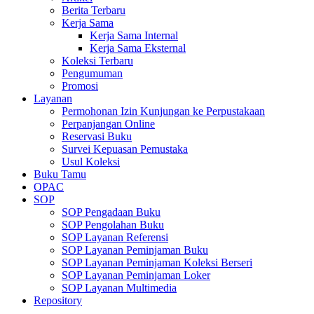
Berita Terbaru
Kerja Sama
Kerja Sama Internal
Kerja Sama Eksternal
Koleksi Terbaru
Pengumuman
Promosi
Layanan
Permohonan Izin Kunjungan ke Perpustakaan
Perpanjangan Online
Reservasi Buku
Survei Kepuasan Pemustaka
Usul Koleksi
Buku Tamu
OPAC
SOP
SOP Pengadaan Buku
SOP Pengolahan Buku
SOP Layanan Referensi
SOP Layanan Peminjaman Buku
SOP Layanan Peminjaman Koleksi Berseri
SOP Layanan Peminjaman Loker
SOP Layanan Multimedia
Repository