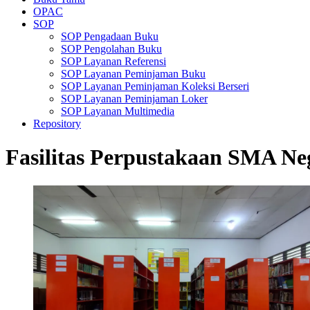
OPAC
SOP
SOP Pengadaan Buku
SOP Pengolahan Buku
SOP Layanan Referensi
SOP Layanan Peminjaman Buku
SOP Layanan Peminjaman Koleksi Berseri
SOP Layanan Peminjaman Loker
SOP Layanan Multimedia
Repository
Fasilitas Perpustakaan SMA Ne