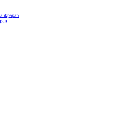
alikpapan
apan