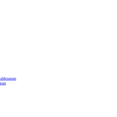
alikpapan
apan