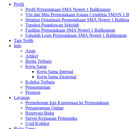
Profil
Profil Perpustakaan SMA Negeri 1 Balikpapan
Visi dan Misi Perpustakaan Astana Cendekia SMAN 1 B
Struktur Organisasi Perpustakaan SMA Negeri 1 Balikp
Tupoksi Pustakawan Sekolah
Fasilitas Perpustakaan SMA Negeri 1 Balikpapan
Falsafah Logo Perpustakaan SMA Negeri 1 Balikpapan
Tata Tertib
Info
Arsip
Artikel
Berita Terbaru
Kerja Sama
Kerja Sama Internal
Kerja Sama Eksternal
Koleksi Terbaru
Pengumuman
Promosi
Layanan
Permohonan Izin Kunjungan ke Perpustakaan
Perpanjangan Online
Reservasi Buku
Survei Kepuasan Pemustaka
Usul Koleksi
Buku Tamu