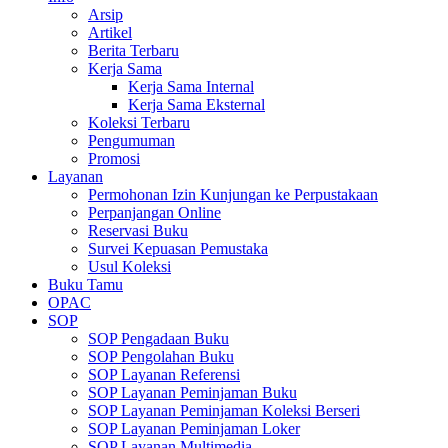
Arsip
Artikel
Berita Terbaru
Kerja Sama
Kerja Sama Internal
Kerja Sama Eksternal
Koleksi Terbaru
Pengumuman
Promosi
Layanan
Permohonan Izin Kunjungan ke Perpustakaan
Perpanjangan Online
Reservasi Buku
Survei Kepuasan Pemustaka
Usul Koleksi
Buku Tamu
OPAC
SOP
SOP Pengadaan Buku
SOP Pengolahan Buku
SOP Layanan Referensi
SOP Layanan Peminjaman Buku
SOP Layanan Peminjaman Koleksi Berseri
SOP Layanan Peminjaman Loker
SOP Layanan Multimedia