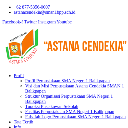
+62 877-5356-0007
astanacendekia@sman1bpp.sch.id
Facebook-f
Twitter
Instagram
Youtube
Profil
Profil Perpustakaan SMA Negeri 1 Balikpapan
Visi dan Misi Perpustakaan Astana Cendekia SMAN 1
Balikpapan
Struktur Organisasi Perpustakaan SMA Negeri 1
Balikpapan
Tupoksi Pustakawan Sekolah
Fasilitas Perpustakaan SMA Negeri 1 Balikpapan
Falsafah Logo Perpustakaan SMA Negeri 1 Balikpapan
Tata Tertib
Info