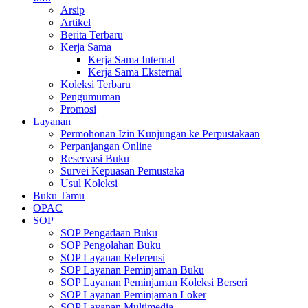
Arsip
Artikel
Berita Terbaru
Kerja Sama
Kerja Sama Internal
Kerja Sama Eksternal
Koleksi Terbaru
Pengumuman
Promosi
Layanan
Permohonan Izin Kunjungan ke Perpustakaan
Perpanjangan Online
Reservasi Buku
Survei Kepuasan Pemustaka
Usul Koleksi
Buku Tamu
OPAC
SOP
SOP Pengadaan Buku
SOP Pengolahan Buku
SOP Layanan Referensi
SOP Layanan Peminjaman Buku
SOP Layanan Peminjaman Koleksi Berseri
SOP Layanan Peminjaman Loker
SOP Layanan Multimedia