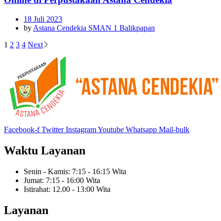
18 Juli 2023
by
Astana Cendekia SMAN 1 Balikpapan
Paginasi
1
2
3
4
Next
pos
Facebook-f
Twitter
Instagram
Youtube
Whatsapp
Mail-bulk
Waktu Layanan
Senin - Kamis: 7:15 - 16:15 Wita
Jumat: 7:15 - 16:00 Wita
Istirahat: 12.00 - 13:00 Wita
Layanan