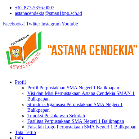
+62 877-5356-0007
astanacendekia@sman1bpp.sch.id
Facebook-f
Twitter
Instagram
Youtube
Profil
Profil Perpustakaan SMA Negeri 1 Balikpapan
Visi dan Misi Perpustakaan Astana Cendekia SMAN 1
Balikpapan
Struktur Organisasi Perpustakaan SMA Negeri 1
Balikpapan
Tupoksi Pustakawan Sekolah
Fasilitas Perpustakaan SMA Negeri 1 Balikpapan
Falsafah Logo Perpustakaan SMA Negeri 1 Balikpapan
Tata Tertib
Info