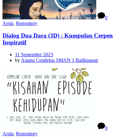
0
Arsip
,
Repository
Dialog Dua Dara (3D) : Kumpulan Cerpen
Inspiratif
11 September 2023
by
Astana Cendekia SMAN 1 Balikpapan
0
Arsip
,
Repository