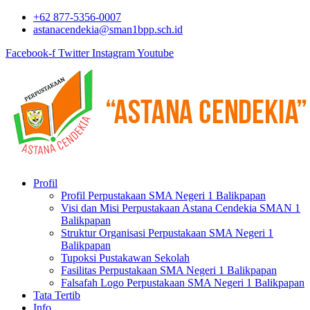
+62 877-5356-0007
astanacendekia@sman1bpp.sch.id
Facebook-f
Twitter
Instagram
Youtube
Profil
Profil Perpustakaan SMA Negeri 1 Balikpapan
Visi dan Misi Perpustakaan Astana Cendekia SMAN 1
Balikpapan
Struktur Organisasi Perpustakaan SMA Negeri 1
Balikpapan
Tupoksi Pustakawan Sekolah
Fasilitas Perpustakaan SMA Negeri 1 Balikpapan
Falsafah Logo Perpustakaan SMA Negeri 1 Balikpapan
Tata Tertib
Info