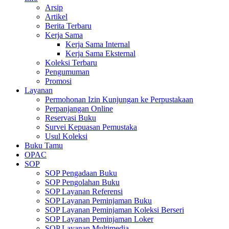
Arsip
Artikel
Berita Terbaru
Kerja Sama
Kerja Sama Internal
Kerja Sama Eksternal
Koleksi Terbaru
Pengumuman
Promosi
Layanan
Permohonan Izin Kunjungan ke Perpustakaan
Perpanjangan Online
Reservasi Buku
Survei Kepuasan Pemustaka
Usul Koleksi
Buku Tamu
OPAC
SOP
SOP Pengadaan Buku
SOP Pengolahan Buku
SOP Layanan Referensi
SOP Layanan Peminjaman Buku
SOP Layanan Peminjaman Koleksi Berseri
SOP Layanan Peminjaman Loker
SOP Layanan Multimedia