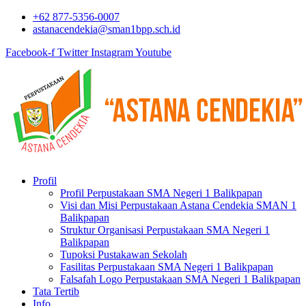
+62 877-5356-0007
astanacendekia@sman1bpp.sch.id
Facebook-f
Twitter
Instagram
Youtube
Profil
Profil Perpustakaan SMA Negeri 1 Balikpapan
Visi dan Misi Perpustakaan Astana Cendekia SMAN 1
Balikpapan
Struktur Organisasi Perpustakaan SMA Negeri 1
Balikpapan
Tupoksi Pustakawan Sekolah
Fasilitas Perpustakaan SMA Negeri 1 Balikpapan
Falsafah Logo Perpustakaan SMA Negeri 1 Balikpapan
Tata Tertib
Info