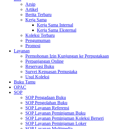
Arsip
Artikel
Berita Terbaru
Kerja Sama
Kerja Sama Internal
Kerja Sama Eksternal
Koleksi Terbaru
Pengumuman
Promosi
Layanan
Permohonan Izin Kunjungan ke Perpustakaan
Perpanjangan Online
Reservasi Buku
Survei Kepuasan Pemustaka
Usul Koleksi
Buku Tamu
OPAC
SOP
SOP Pengadaan Buku
SOP Pengolahan Buku
SOP Layanan Referensi
SOP Layanan Peminjaman Buku
SOP Layanan Peminjaman Koleksi Berseri
SOP Layanan Peminjaman Loker
SOP Layanan Multimedia