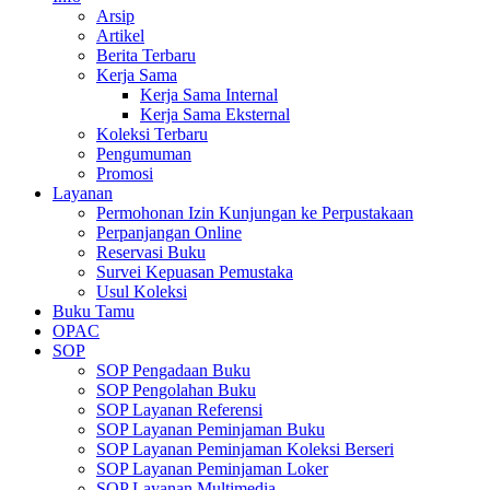
Arsip
Artikel
Berita Terbaru
Kerja Sama
Kerja Sama Internal
Kerja Sama Eksternal
Koleksi Terbaru
Pengumuman
Promosi
Layanan
Permohonan Izin Kunjungan ke Perpustakaan
Perpanjangan Online
Reservasi Buku
Survei Kepuasan Pemustaka
Usul Koleksi
Buku Tamu
OPAC
SOP
SOP Pengadaan Buku
SOP Pengolahan Buku
SOP Layanan Referensi
SOP Layanan Peminjaman Buku
SOP Layanan Peminjaman Koleksi Berseri
SOP Layanan Peminjaman Loker
SOP Layanan Multimedia