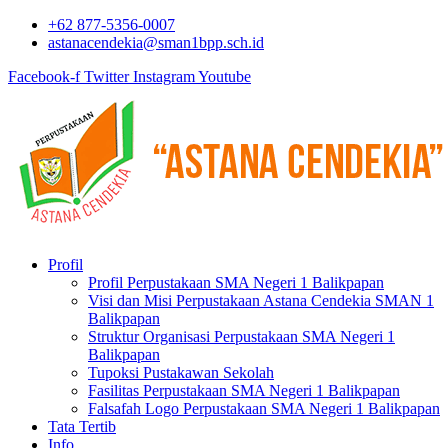
+62 877-5356-0007
astanacendekia@sman1bpp.sch.id
Facebook-f
Twitter
Instagram
Youtube
Profil
Profil Perpustakaan SMA Negeri 1 Balikpapan
Visi dan Misi Perpustakaan Astana Cendekia SMAN 1
Balikpapan
Struktur Organisasi Perpustakaan SMA Negeri 1
Balikpapan
Tupoksi Pustakawan Sekolah
Fasilitas Perpustakaan SMA Negeri 1 Balikpapan
Falsafah Logo Perpustakaan SMA Negeri 1 Balikpapan
Tata Tertib
Info