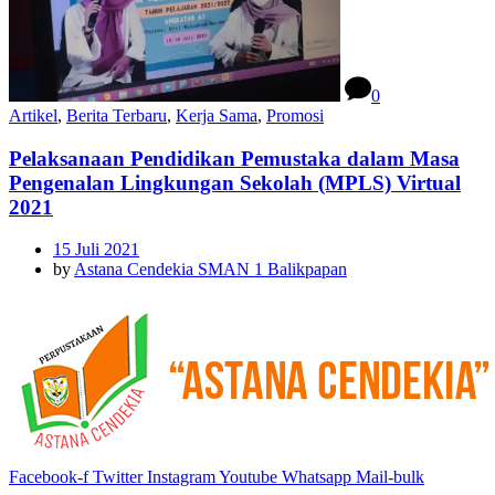
0
Artikel
,
Berita Terbaru
,
Kerja Sama
,
Promosi
Pelaksanaan Pendidikan Pemustaka dalam Masa
Pengenalan Lingkungan Sekolah (MPLS) Virtual
2021
15 Juli 2021
by
Astana Cendekia SMAN 1 Balikpapan
Facebook-f
Twitter
Instagram
Youtube
Whatsapp
Mail-bulk