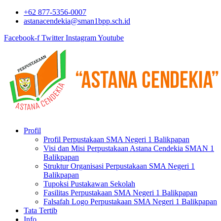
+62 877-5356-0007
astanacendekia@sman1bpp.sch.id
Facebook-f
Twitter
Instagram
Youtube
Profil
Profil Perpustakaan SMA Negeri 1 Balikpapan
Visi dan Misi Perpustakaan Astana Cendekia SMAN 1
Balikpapan
Struktur Organisasi Perpustakaan SMA Negeri 1
Balikpapan
Tupoksi Pustakawan Sekolah
Fasilitas Perpustakaan SMA Negeri 1 Balikpapan
Falsafah Logo Perpustakaan SMA Negeri 1 Balikpapan
Tata Tertib
Info