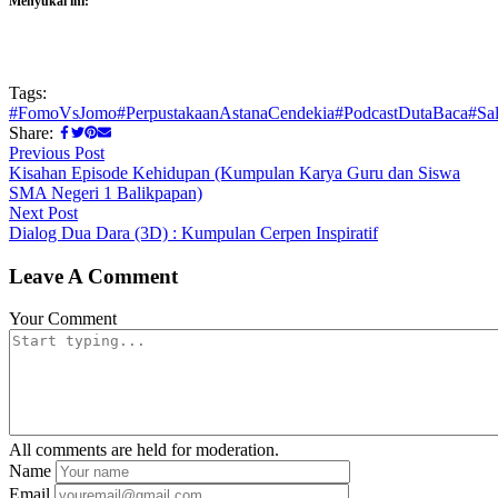
Menyukai ini:
Tags:
#FomoVsJomo
#PerpustakaanAstanaCendekia
#PodcastDutaBaca
#Sal
Share:
Navigasi
Previous
Previous Post
post:
Kisahan Episode Kehidupan (Kumpulan Karya Guru dan Siswa
pos
SMA Negeri 1 Balikpapan)
Next
Next Post
post:
Dialog Dua Dara (3D) : Kumpulan Cerpen Inspiratif
Leave A Comment
Your Comment
All comments are held for moderation.
Name
Email