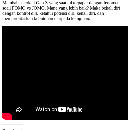
Membahas terkait Gen Z yang saat ini terpapar dengan fenomena
Sosial
soail FOMO vs JOMO. Mana yang lebih baik? Maka bekali diri
FOMO
dengan kontrol diri, ketahui potensi diri, kenali diri, dan
v.s
memprioritaskan kebutuhan daripada keinginan.
JOMO
(Podcast
Duta
Baca
SMA
Negeri
1
Balikpapan
Tahun
2023)