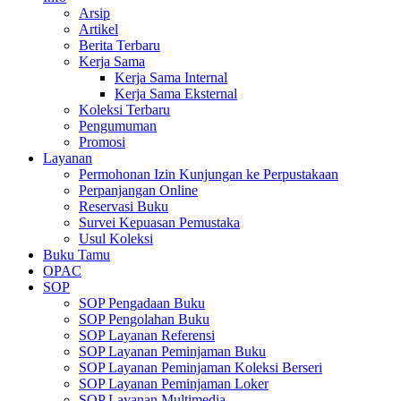
Arsip
Artikel
Berita Terbaru
Kerja Sama
Kerja Sama Internal
Kerja Sama Eksternal
Koleksi Terbaru
Pengumuman
Promosi
Layanan
Permohonan Izin Kunjungan ke Perpustakaan
Perpanjangan Online
Reservasi Buku
Survei Kepuasan Pemustaka
Usul Koleksi
Buku Tamu
OPAC
SOP
SOP Pengadaan Buku
SOP Pengolahan Buku
SOP Layanan Referensi
SOP Layanan Peminjaman Buku
SOP Layanan Peminjaman Koleksi Berseri
SOP Layanan Peminjaman Loker
SOP Layanan Multimedia