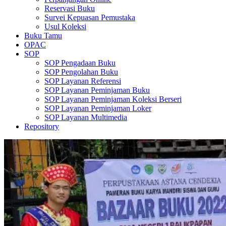
Reservasi Buku
Survei Kepuasan Pemustaka
Usul Koleksi
Buku Tamu
OPAC
SOP
SOP Pengadaan Buku
SOP Pengolahan Buku
SOP Layanan Referensi
SOP Layanan Peminjaman Buku
SOP Layanan Peminjaman Koleksi Berseri
SOP Layanan Peminjaman Loker
SOP Layanan Multimedia
Repository