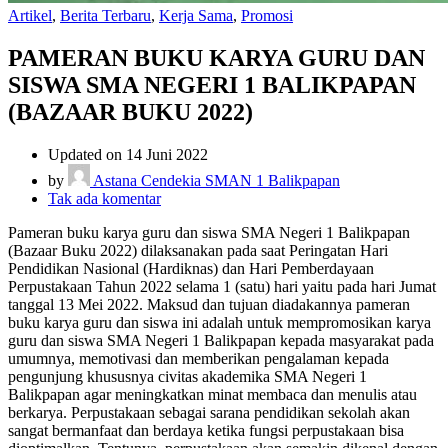
Artikel
,
Berita Terbaru
,
Kerja Sama
,
Promosi
PAMERAN BUKU KARYA GURU DAN
SISWA SMA NEGERI 1 BALIKPAPAN
(BAZAAR BUKU 2022)
Updated on 14 Juni 2022
by
Astana Cendekia SMAN 1 Balikpapan
pada
Tak ada komentar
PAMERAN
Pameran buku karya guru dan siswa SMA Negeri 1 Balikpapan
BUKU
(Bazaar Buku 2022) dilaksanakan pada saat Peringatan Hari
KARYA
Pendidikan Nasional (Hardiknas) dan Hari Pemberdayaan
GURU
Perpustakaan Tahun 2022 selama 1 (satu) hari yaitu pada hari Jumat
DAN
tanggal 13 Mei 2022. Maksud dan tujuan diadakannya pameran
SISWA
buku karya guru dan siswa ini adalah untuk mempromosikan karya
SMA
guru dan siswa SMA Negeri 1 Balikpapan kepada masyarakat pada
NEGERI
umumnya, memotivasi dan memberikan pengalaman kepada
1
pengunjung khususnya civitas akademika SMA Negeri 1
BALIKPAPAN
Balikpapan agar meningkatkan minat membaca dan menulis atau
(BAZAAR
berkarya. Perpustakaan sebagai sarana pendidikan sekolah akan
BUKU
sangat bermanfaat dan berdaya ketika fungsi perpustakaan bisa
2022)