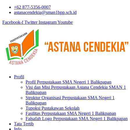
+62 877-5356-0007
astanacendekia@sman1bpp.sch.id
Facebook-f
Twitter
Instagram
Youtube
Profil
Profil Perpustakaan SMA Negeri 1 Balikpapan
Visi dan Misi Perpustakaan Astana Cendekia SMAN 1
Balikpapan
Struktur Organisasi Perpustakaan SMA Negeri 1
Balikpapan
Tupoksi Pustakawan Sekolah
Fasilitas Perpustakaan SMA Negeri 1 Balikpapan
Falsafah Logo Perpustakaan SMA Negeri 1 Balikpapan
Tata Tertib
Info