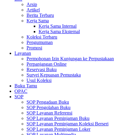
Arsip
Artikel
Berita Terbaru
Kerja Sama
Kerja Sama Internal
Kerja Sama Eksternal
Koleksi Terbaru
Pengumuman
Promosi
Layanan
Permohonan Izin Kunjungan ke Perpustakaan
Perpanjangan Online
Reservasi Buku
Survei Kepuasan Pemustaka
Usul Koleksi
Buku Tamu
OPAC
SOP
SOP Pengadaan Buku
SOP Pengolahan Buku
SOP Layanan Referensi
SOP Layanan Peminjaman Buku
SOP Layanan Peminjaman Koleksi Berseri
SOP Layanan Peminjaman Loker
SOP Layanan Multimedia