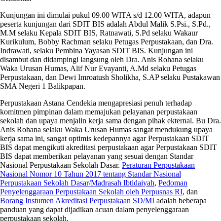
Kunjungan ini dimulai pukul 09.00 WITA s/d 12.00 WITA, adapun
peserta kunjungan dari SDIT BIS adalah Abdul Malik S.Psi., S.Pd.,
M.M selaku Kepala SDIT BIS, Ratnawati, S.Pd selaku Wakaur
Kurikulum, Bobby Rachman selaku Petugas Perpustakaan, dan Dra.
Indrawati, selaku Pembina Yayasan SDIT BIS. Kunjungan ini
disambut dan didampingi langsung oleh Dra. Anis Rohana selaku
Waka Urusan Humas, Alif Nur Evayanti, A.Md selaku Petugas
Perpustakaan, dan Dewi Imroatush Sholikha, S.AP selaku Pustakawan
SMA Negeri 1 Balikpapan.
Perpustakaan Astana Cendekia mengapresiasi penuh terhadap
komitmen pimpinan dalam memajukan pelayanan perpustakaan
sekolah dan upaya menjalin kerja sama dengan pihak ekternal. Bu Dra.
Anis Rohana selaku Waka Urusan Humas sangat mendukung upaya
kerja sama ini, sangat optimis kedepannya agar Perpustakaan SDIT
BIS dapat mengikuti akreditasi perpustakaan agar Perpustakaan SDIT
BIS dapat memberikan pelayanan yang sesuai dengan Standar
Nasional Perpustakaan Sekolah Dasar.
Peraturan Perpustakaan
Nasional Nomor 10 Tahun 2017 tentang Standar Nasional
Perpustakaan Sekolah Dasar/Madrasah Ibtidaiyah
,
Pedoman
Penyelenggaraan Perpustakaan Sekolah oleh Perpusnas RI
, dan
Borang Instumen Akreditasi Perpustakaan SD/MI
adalah beberapa
panduan yang dapat dijadikan acuan dalam penyelenggaraan
perpustakaan sekolah.