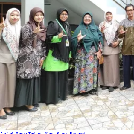
Artikel
,
Berita Terbaru
,
Kerja Sama
,
Promosi