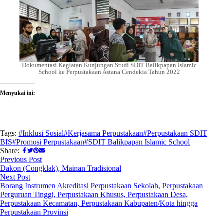
Dokumentasi Kegiatan Kunjungan Studi SDIT Balikpapan Islamic
School ke Perpustakaan Astana Cendekia Tahun 2022
Menyukai ini:
Tags:
#Inklusi Sosial
#Kerjasama Perpustakaan
#Perpustakaan SDIT
BIS
#Promosi Perpustakaan
#SDIT Balikpapan Islamic School
Share:
Previous Post
Dakon (Congklak), Mainan Tradisional
Next Post
Borang Instrumen Akreditasi Perpustakaan Sekolah, Perpustakaan
Perguruan Tinggi, Perpustakaan Khusus, Perpustakaan Desa,
Perpustakaan Kecamatan, Perpustakaan Kabupaten/Kota hingga
Perpustakaan Provinsi